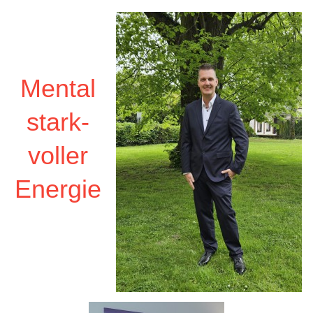
Mental
stark-
voller
Energie